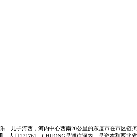
 和乐，儿子河西，河内中心西南20公里的东厦市在市区链;可
平方公里，人口271761，CHUONG是通往河内，是资本