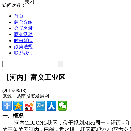
关闭
访问次数：
首页
商会介绍
会员名录
商会活动
时事新闻
政策法规
联系我们
【河内】富义工业区
(2015/08/18)
来源：越南投资发展网
一、概况
河内CHUONG我区，位于规划Mieu周一 - 轩迈 -
的三角关系河内 - 巴维 - 香水塔。我区面积232.9